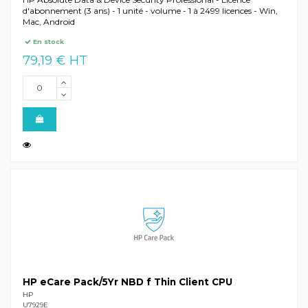
d'abonnement (3 ans) - 1 unité - volume - 1 à 2499 licences - Win,
Mac, Android
En stock
79,19 € HT
HP eCare Pack/5Yr NBD f Thin Client CPU
HP
U7929E