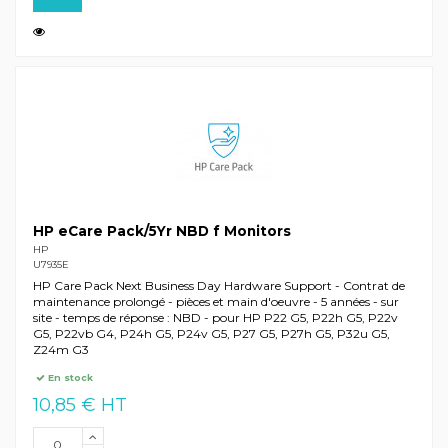
HP eCare Pack/5Yr NBD f Monitors
HP
U7935E
HP Care Pack Next Business Day Hardware Support - Contrat de
maintenance prolongé - pièces et main d'oeuvre - 5 années - sur
site - temps de réponse : NBD - pour HP P22 G5, P22h G5, P22v
G5, P22vb G4, P24h G5, P24v G5, P27 G5, P27h G5, P32u G5,
Z24m G3
En stock
10,85 € HT