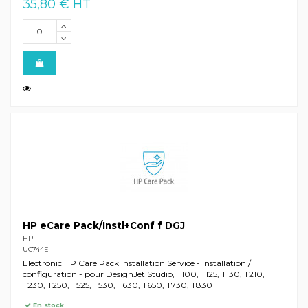
35,80 € HT
HP eCare Pack/Instl+Conf f DGJ
HP
UC744E
Electronic HP Care Pack Installation Service - Installation /
configuration - pour DesignJet Studio, T100, T125, T130, T210,
T230, T250, T525, T530, T630, T650, T730, T830
En stock