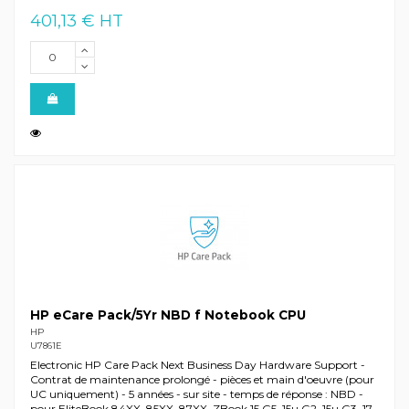
401,13 € HT
HP eCare Pack/5Yr NBD f Notebook CPU
HP
U7861E
Electronic HP Care Pack Next Business Day Hardware Support -
Contrat de maintenance prolongé - pièces et main d'oeuvre (pour
UC uniquement) - 5 années - sur site - temps de réponse : NBD -
pour EliteBook 84XX, 85XX, 87XX, ZBook 15 G5, 15u G2, 15u G3, 17