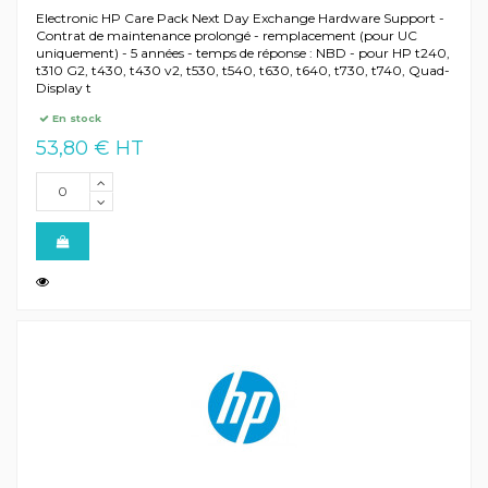
Electronic HP Care Pack Next Day Exchange Hardware Support -
Contrat de maintenance prolongé - remplacement (pour UC
uniquement) - 5 années - temps de réponse : NBD - pour HP t240,
t310 G2, t430, t430 v2, t530, t540, t630, t640, t730, t740, Quad-
Display t
En stock
53,80 € HT