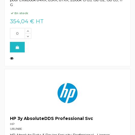
G
En stock
354,04 € HT
HP 3y AbsoluteDDS Professional Svc
HP
U8UN8E
HP Absolute Data & Device Security Professional - Licence