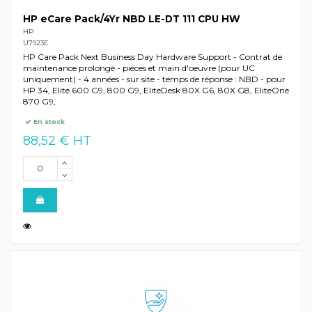
HP eCare Pack/4Yr NBD LE-DT 111 CPU HW
HP
U7923E
HP Care Pack Next Business Day Hardware Support - Contrat de
maintenance prolongé - pièces et main d'oeuvre (pour UC
uniquement) - 4 années - sur site - temps de réponse : NBD - pour
HP 34, Elite 600 G9, 800 G9, EliteDesk 80X G6, 80X G8, EliteOne
870 G9,
En stock
88,52 € HT