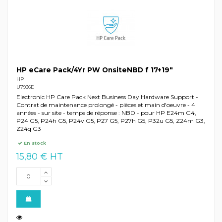
HP eCare Pack/4Yr PW OnsiteNBD f 17+19"
HP
U7936E
Electronic HP Care Pack Next Business Day Hardware Support -
Contrat de maintenance prolongé - pièces et main d'oeuvre - 4
années - sur site - temps de réponse : NBD - pour HP E24m G4,
P24 G5, P24h G5, P24v G5, P27 G5, P27h G5, P32u G5, Z24m G3,
Z24q G3
En stock
15,80 € HT