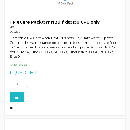
HP eCare Pack/5Yr NBD f dx5150 CPU only
HP
U7925E
Electronic HP Care Pack Next Business Day Hardware Support -
Contrat de maintenance prolongé - pièces et main d'oeuvre (pour
UC uniquement) - 5 années - sur site - temps de réponse : NBD -
pour HP 34, Elite 600 G9, 800 G9, EliteDesk 80X G6, 80X G8,
EliteO
En stock
111,08 € HT