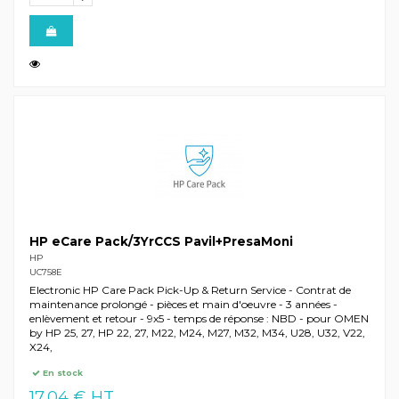
HP eCare Pack/3YrCCS Pavil+PresaMoni
HP
UC758E
Electronic HP Care Pack Pick-Up & Return Service - Contrat de
maintenance prolongé - pièces et main d'oeuvre - 3 années -
enlèvement et retour - 9x5 - temps de réponse : NBD - pour OMEN
by HP 25, 27, HP 22, 27, M22, M24, M27, M32, M34, U28, U32, V22,
X24,
En stock
17,04 € HT