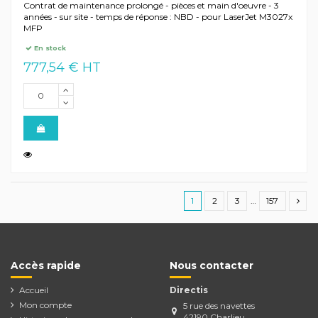
Contrat de maintenance prolongé - pièces et main d'oeuvre - 3
années - sur site - temps de réponse : NBD - pour LaserJet M3027x
MFP
En stock
777,54 € HT
1
2
3
…
157
Accès rapide
Nous contacter
Accueil
Directis
Mon compte
5 rue des navettes
42190 Charlieu