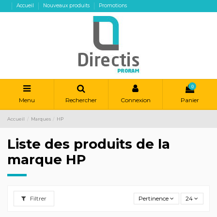
Accueil
Nouveaux produits
Promotions
0
Menu
Rechercher
Connexion
Panier
Accueil
Marques
HP
Liste des produits de la
marque HP
Filtrer
Pertinence
24