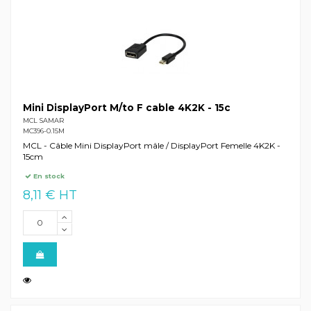
Mini DisplayPort M/to F cable 4K2K - 15c
MCL SAMAR
MC396-0.15M
MCL - Câble Mini DisplayPort mâle / DisplayPort Femelle 4K2K -
15cm
En stock
8,11 € HT