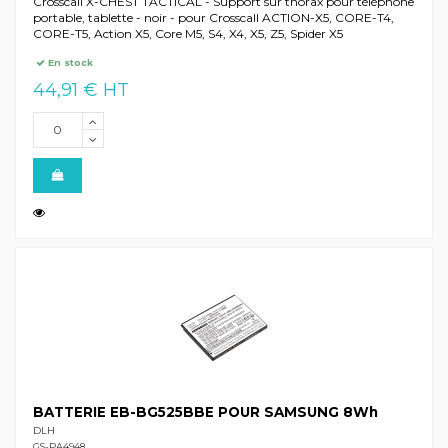
Crosscall X-CHEST TACTICAL - Support sur thorax pour téléphone
portable, tablette - noir - pour Crosscall ACTION-X5, CORE-T4,
CORE-T5, Action X5, Core M5, S4, X4, X5, Z5, Spider X5
En stock
44,91 € HT
BATTERIE EB-BG525BBE POUR SAMSUNG 8Wh
DLH
GS-PA4948