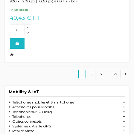
920 x 1 200 px (1 080 px) à 60 Hz - boir
En stock
40,43 € HT
1
2
3
…
39
Mobility & IoT
Téléphones mobiles et Smartphones
Accessoires pour Mobiles
Téléphonie sur IP (ToIP)
Téléphones
Objets connectés
Systèmes d'Alerte GPS
Réalité Mixte