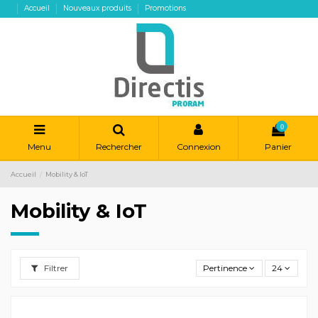
Accueil
Nouveaux produits
Promotions
0
Menu
Rechercher
Connexion
Panier
Accueil
Mobility & IoT
Mobility & IoT
Filtrer
Pertinence
24