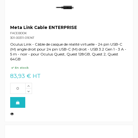
Meta Link Cable ENTERPRISE
FACEBOOK
301-00311-01ENT
Oculus Link - Câble de casque de réalité virtuelle - 24 pin USB-C
(M) angle droit pour 24 pin USB-C (M) droit - USB 3.2 Gen 1 - 3 A -
5 m - noir - pour Oculus Quest, Quest 128GB, Quest 2, Quest
64GB
En stock
83,93 € HT