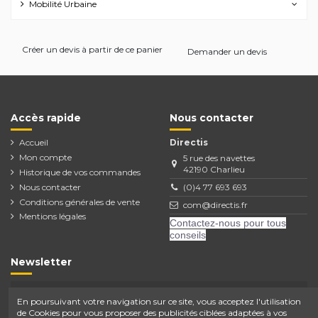
Mobilité Urbaine
Créer un devis à partir de ce panier
Demander un devis
Accès rapide
Nous contacter
Accueil
Directis
Mon compte
5 rue des navettes
42190 Charlieu
Historique de vos commandes
Nous contacter
(0)4 77 693 693
Conditions générales de vente
com@directis.fr
Mentions légales
Contactez-nous pour tous
conseils
Newsletter
En poursuivant votre navigation sur ce site, vous acceptez l'utilisation
de Cookies pour vous proposer des publicités ciblées adaptées à vos
Vous pouvez vous désinscrire à tout moment.