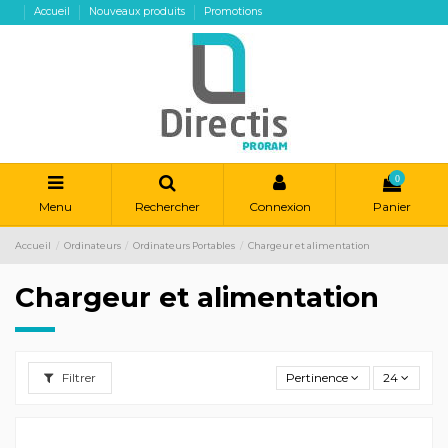
Accueil
Nouveaux produits
Promotions
0
Menu
Rechercher
Connexion
Panier
Accueil
Ordinateurs
Ordinateurs Portables
Chargeur et alimentation
Chargeur et alimentation
Filtrer
Pertinence
24