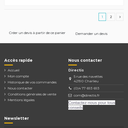
1
2
Créer un devis à partir de ce panier
Demander un devis
Accès rapide
Nous contacter
Accueil
Directis
Mon compte
5 rue des navettes
42190 Charlieu
Historique de vos commandes
Nous contacter
(0)4 77 693 693
Conditions générales de vente
com@directis.fr
Mentions légales
Contactez-nous pour tous
conseils
Newsletter