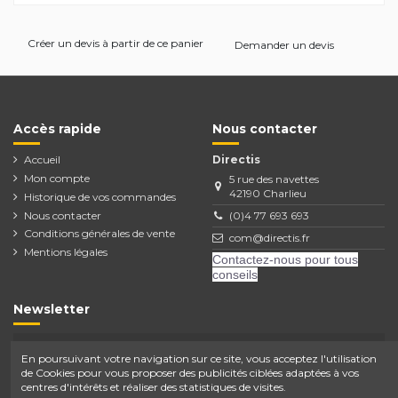
Créer un devis à partir de ce panier
Demander un devis
Accès rapide
Nous contacter
Accueil
Directis
Mon compte
5 rue des navettes
42190 Charlieu
Historique de vos commandes
Nous contacter
(0)4 77 693 693
Conditions générales de vente
com@directis.fr
Mentions légales
Contactez-nous pour tous
conseils
Newsletter
En poursuivant votre navigation sur ce site, vous acceptez l'utilisation
de Cookies pour vous proposer des publicités ciblées adaptées à vos
Vous pouvez vous désinscrire à tout moment.
Vous trouverez pour cela nos informations de
centres d'intérêts et réaliser des statistiques de visites.
contact dans les conditions d'utilisation du site.