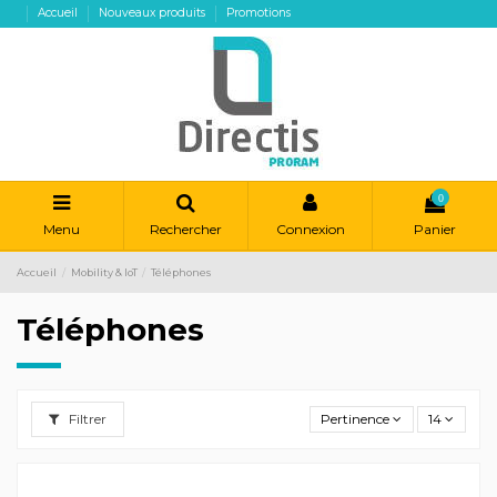
Accueil
Nouveaux produits
Promotions
0
Menu
Rechercher
Connexion
Panier
Accueil
Mobility & IoT
Téléphones
Téléphones
Filtrer
Pertinence
14