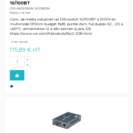
10/100BT
CXR ANDERSON JACOBSON
FOCD-I-TX-FM
Conv. de média industriel rail DIN switch 10/100BT à 100FX en
multimode 1310nm budget 15dB, portée 2km, full duplex SC, -20 à
+60°C, alimentation 12 à 48v bornier & jack J25
https://www.cxr.com/fr/produits/foc2-208.html
En stock
175,89 € HT