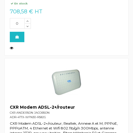
En stock
708,58 € HT
CXR Modem ADSL-2+/routeur
CXR ANDERSON JACOBSON
ADR-4TTX-WFN30-R582G
CXR Modem ADSL-2+/routeur, Realtek, Annexe A et M, PPPoE,
PPPoATM, 4 Ethernet et Wifi 802.11b/g/n 300Mbps, antenne
interne 2T2R, nouveau boitier , filtres téléphonie RJ et Gigogne