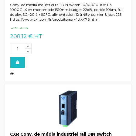
Conv. de média industriel rail DIN switch 10/100/1000BT à
1000GLX en monomode 1310nm budget 22dB, portée 10km, full
duplex SC,-20 à +60°C, alimentation 12 à 48v bornier & jack J25
https://www.cxr.com/fr/produits/adr-4ttx-176.html
En stock
208,12 € HT
CXR Conv. de média industriel rail DIN switch