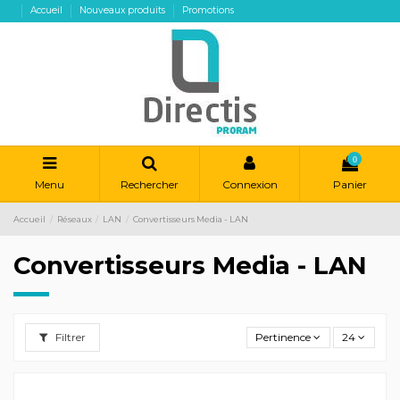
Accueil
Nouveaux produits
Promotions
0
Menu
Rechercher
Connexion
Panier
Accueil
Réseaux
LAN
Convertisseurs Media - LAN
Convertisseurs Media - LAN
Filtrer
Pertinence
24