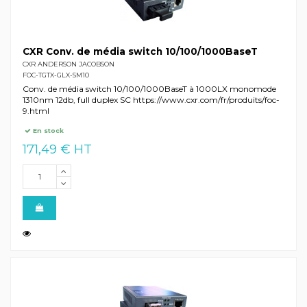
CXR Conv. de média switch 10/100/1000BaseT
CXR ANDERSON JACOBSON
FOC-TGTX-GLX-SM10
Conv. de média switch 10/100/1000BaseT à 1000LX monomode
1310nm 12db, full duplex SC https://www.cxr.com/fr/produits/foc-
9.html
En stock
171,49 € HT