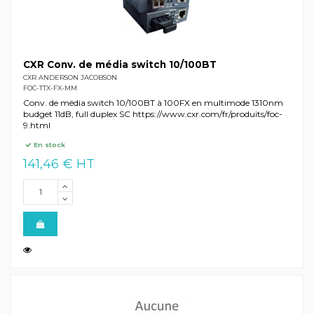
CXR Conv. de média switch 10/100BT
CXR ANDERSON JACOBSON
FOC-TTX-FX-MM
Conv. de média switch 10/100BT à 100FX en multimode 1310nm
budget 11dB, full duplex SC https://www.cxr.com/fr/produits/foc-
9.html
En stock
141,46 € HT