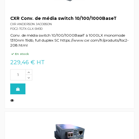
CXR Conv. de média switch 10/100/1000BaseT
CXR ANDERSON JACOBSON
FOC2-TGTX-GLX-SM30
Conv. de média switch 10/100/1000BaseT à 1000LX monomode
1310nm 19db, full duplex SC https://www.cxr.com/fr/produits/foc2-
208.html
En stock
229,46 € HT