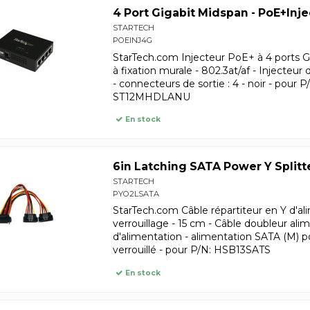
4 Port Gigabit Midspan - PoE+Inje
STARTECH
POEINJ4G
StarTech.com Injecteur PoE+ à 4 ports G
à fixation murale - 802.3at/af - Injecteu
- connecteurs de sortie : 4 - noir - po
ST12MHDLANU
En stock
6in Latching SATA Power Y Splitt
STARTECH
PYO2LSATA
StarTech.com Câble répartiteur en Y d'a
verrouillage - 15 cm - Câble doubleur ali
d'alimentation - alimentation SATA (M) po
verrouillé - pour P/N: HSB13SATS
En stock