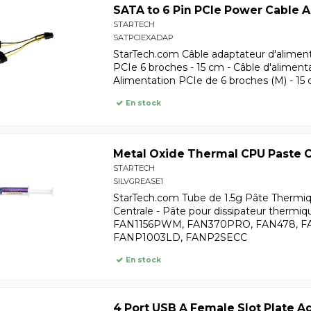
SATA to 6 Pin PCIe Power Cable 
STARTECH
SATPCIEXADAP
StarTech.com Câble adaptateur d'aliment
PCIe 6 broches - 15 cm - Câble d'aliment
Alimentation PCIe de 6 broches (M) - 15
En stock
Metal Oxide Thermal CPU Paste
STARTECH
SILVGREASE1
StarTech.com Tube de 1.5g Pâte Thermiq
Centrale - Pâte pour dissipateur thermiq
FAN1156PWM, FAN370PRO, FAN478, 
FANP1003LD, FANP2SECC
En stock
4 Port USB A Female Slot Plate A