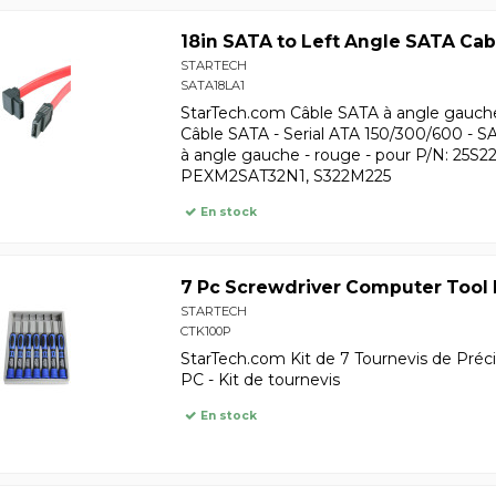
18in SATA to Left Angle SATA Cab
STARTECH
SATA18LA1
StarTech.com Câble SATA à angle gauche
Câble SATA - Serial ATA 150/300/600 - S
à angle gauche - rouge - pour P/N: 2
PEXM2SAT32N1, S322M225
En stock
7 Pc Screwdriver Computer Tool 
STARTECH
CTK100P
StarTech.com Kit de 7 Tournevis de Préci
PC - Kit de tournevis
En stock