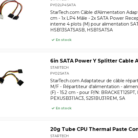
PYO2LP4SATA
StarTech.com Câble d'Alimentation Adap
cm - 1x LP4 Mâle - 2x SATA Power Recept
interne 4 plots (M) pour alimentation S
HSB13SATSASB, HSB1SATSA
En stock
6in SATA Power Y Splitter Cable 
STARTECH
PYO2SATA
StarTech.com Adaptateur de câble répart
M/F - Répartiteur d'alimentation - alime
(F) - 15.2 cm - pour P/N: BRACKET125P
PEXUSB311AC3, S251BU31REM, SA
En stock
20g Tube CPU Thermal Paste C
STARTECH