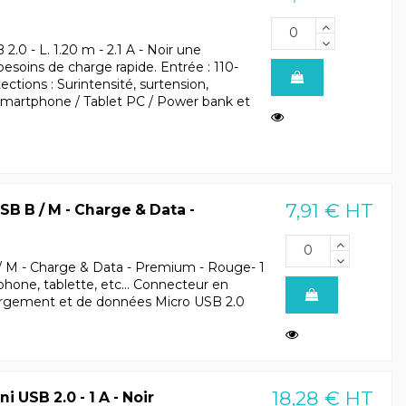
0 - L. 1.20 m - 2.1 A - Noir une
besoins de charge rapide. Entrée : 110-
ections : Surintensité, surtension,
: Smartphone / Tablet PC / Power bank et
7,91 € HT
SB B / M - Charge & Data -
/ M - Charge & Data - Premium - Rouge- 1
hone, tablette, etc... Connecteur en
argement et de données Micro USB 2.0
18,28 € HT
 USB 2.0 - 1 A - Noir