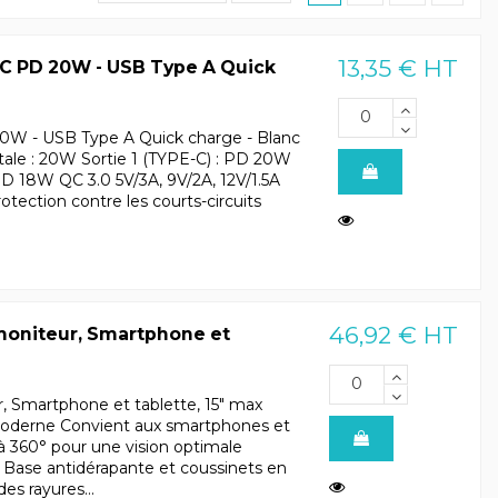
13,35 € HT
C PD 20W - USB Type A Quick
0W - USB Type A Quick charge - Blanc
tale : 20W Sortie 1 (TYPE-C) : PD 20W
 PD 18W QC 3.0 5V/3A, 9V/2A, 12V/1.5A
tection contre les courts-circuits
46,92 € HT
 moniteur, Smartphone et
r, Smartphone et tablette, 15" max
moderne Convient aux smartphones et
 à 360° pour une vision optimale
s Base antidérapante et coussinets en
es rayures...