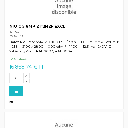
NIO C 5.8MP 21"2H2F EXCL
BARCO
K9602870
Barco Nio Color 5MP MDNC-6121 - Écran LED - 2 x 5.8MP - couleur
- 21.3" - 2100 x 2800 - 1000 cd/m² - 1400:1 - 12.5 ms - 2xDVI-D,
2xDisplayPort - RAL 9003, RAL 9004
En stock
16 868,74 € HT