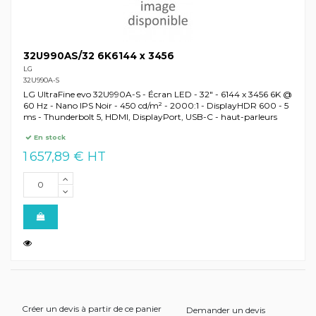
32U990AS/32 6K6144 x 3456
LG
32U990A-S
LG UltraFine evo 32U990A-S - Écran LED - 32" - 6144 x 3456 6K @
60 Hz - Nano IPS Noir - 450 cd/m² - 2000:1 - DisplayHDR 600 - 5
ms - Thunderbolt 5, HDMI, DisplayPort, USB-C - haut-parleurs
En stock
1 657,89 € HT
Créer un devis à partir de ce panier
Demander un devis