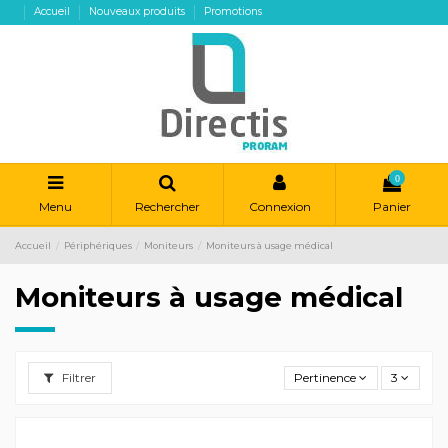
Accueil
Nouveaux produits
Promotions
0
Menu
Rechercher
Connexion
Panier
Accueil
Périphériques
Moniteurs
Moniteurs à usage médical
Moniteurs à usage médical
Filtrer
Pertinence
3