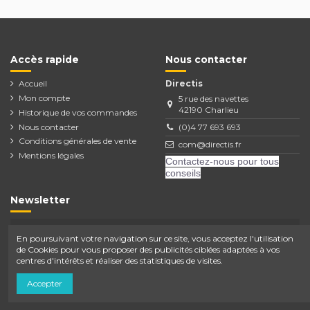
Accès rapide
Nous contacter
Accueil
Directis
Mon compte
5 rue des navettes
42190 Charlieu
Historique de vos commandes
Nous contacter
(0)4 77 693 693
Conditions générales de vente
com@directis.fr
Mentions légales
Contactez-nous pour tous
conseils
Newsletter
En poursuivant votre navigation sur ce site, vous acceptez l'utilisation
de Cookies pour vous proposer des publicités ciblées adaptées à vos
Vous pouvez vous désinscrire à tout moment.
Vous trouverez pour cela nos informations de
centres d'intérêts et réaliser des statistiques de visites.
contact dans les conditions d'utilisation du site.
Accepter