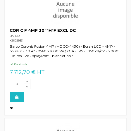
COR C F 4MP 30"1H1F EXCL DC
BARCO
K9602933
Barco Coronis Fusion 4MP (MDCC-4430) - Écran LCD - 4MP -
couleur - 30.4" - 2560 x 1600 WQXGA - IPS - 1050 cd/m² - 2000:1
- 18 ms - 2xDisplayPort - blanc et noir
En stock
7 712,70 € HT