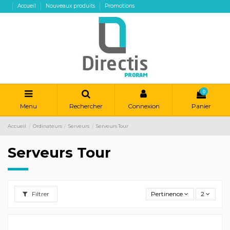
Accueil
Nouveaux produits
Promotions
0
Menu
Rechercher
Connexion
Panier
Accueil
Ordinateurs
Serveurs
Serveurs Tour
Serveurs Tour
Filtrer
Pertinence
2