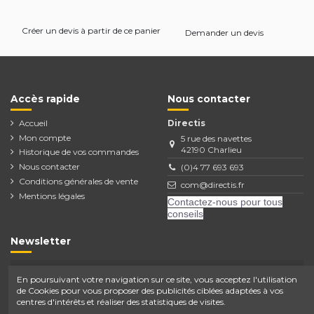
Créer un devis à partir de ce panier
Demander un devis
Accès rapide
Nous contacter
Accueil
Directis
Mon compte
5 rue des navettes
42190 Charlieu
Historique de vos commandes
Nous contacter
(0)4 77 693 693
Conditions générales de vente
com@directis.fr
Mentions légales
Contactez-nous pour tous
conseils
Newsletter
En poursuivant votre navigation sur ce site, vous acceptez l'utilisation
de Cookies pour vous proposer des publicités ciblées adaptées à vos
Vous pouvez vous désinscrire à tout moment.
Vous trouverez pour cela nos informations de
centres d'intérêts et réaliser des statistiques de visites.
contact dans les conditions d'utilisation du site.