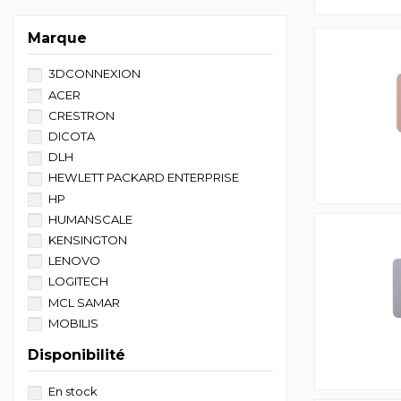
Marque
3DCONNEXION
ACER
CRESTRON
DICOTA
DLH
HEWLETT PACKARD ENTERPRISE
HP
HUMANSCALE
KENSINGTON
LENOVO
LOGITECH
MCL SAMAR
MOBILIS
PORTDESIGNS
Disponibilité
STARTECH
En stock