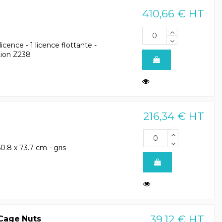
410,66 € HT
icence - 1 licence flottante -
tion Z238
216,34 € HT
.8 x 73.7 cm - gris
39,12 € HT
Cage Nuts