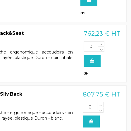
762,23 € HT
Back&Seat
che - ergonomique - accoudoirs - en
e rayée, plastique Duron - noir, inhale
807,75 € HT
Silv Back
che - ergonomique - accoudoirs - en
e rayée, plastique Duron - blanc,