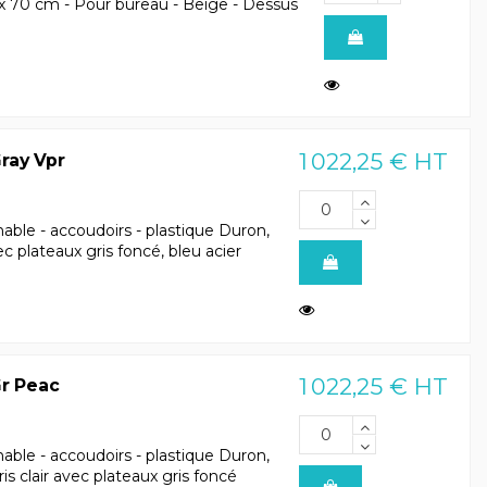
 x 70 cm - Pour bureau - Beige - Dessus
1 022,25 € HT
ray Vpr
nable - accoudoirs - plastique Duron,
ec plateaux gris foncé, bleu acier
1 022,25 € HT
Gr Peac
nable - accoudoirs - plastique Duron,
s clair avec plateaux gris foncé