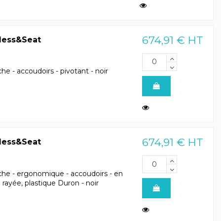
674,91 € HT
Mess&Seat
he - accoudoirs - pivotant - noir
674,91 € HT
Mess&Seat
che - ergonomique - accoudoirs - en
e rayée, plastique Duron - noir