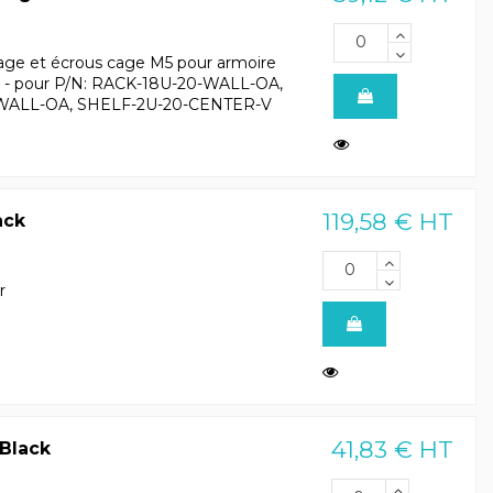
age et écrous cage M5 pour armoire
50) - pour P/N: RACK-18U-20-WALL-OA,
WALL-OA, SHELF-2U-20-CENTER-V
119,58 € HT
ack
r
41,83 € HT
 Black