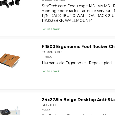
StarTech.com Écrou cage M6 - Vis M6 - P
montage pour rack et armoire serveur - Noi
P/N: RACK-18U-20-WALL-OA, RACK-21
RK3236BKF, WALLMOUNT4
En stock
FR500 Ergonomic Foot Rocker Ch
HUMANSCALE
FR500C
Humanscale Ergonomic - Repose-pied - 
En stock
24x27.5in Beige Desktop Anti-Sta
STARTECH
M3013