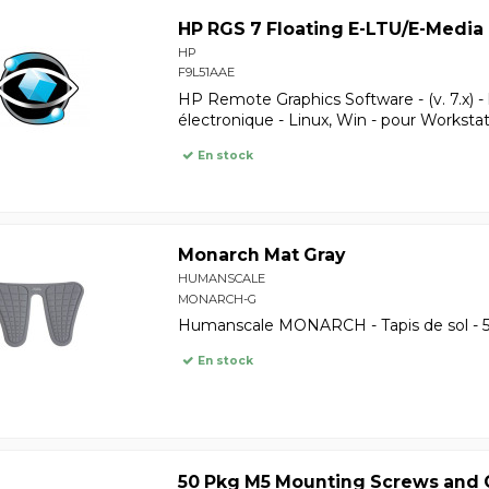
HP RGS 7 Floating E-LTU/E-Media
HP
F9L51AAE
HP Remote Graphics Software - (v. 7.x) - l
électronique - Linux, Win - pour Worksta
En stock
Monarch Mat Gray
HUMANSCALE
MONARCH-G
Humanscale MONARCH - Tapis de sol - 50
En stock
50 Pkg M5 Mounting Screws and 