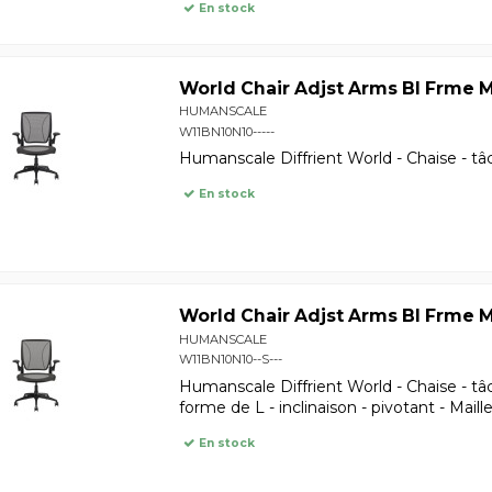
En stock
World Chair Adjst Arms Bl Frme 
HUMANSCALE
W11BN10N10-----
Humanscale Diffrient World - Chaise - tâc
En stock
World Chair Adjst Arms Bl Frme 
HUMANSCALE
W11BN10N10--S---
Humanscale Diffrient World - Chaise - tâ
forme de L - inclinaison - pivotant - Maill
En stock