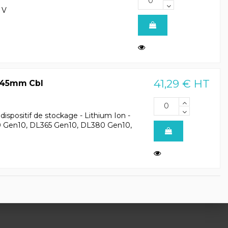
 V
41,29 € HT
145mm Cbl
spositif de stockage - Lithium Ion -
0 Gen10, DL365 Gen10, DL380 Gen10,