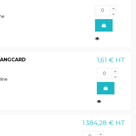
ine
1,61 € HT
 HANGCARD
line
1 384,28 € HT