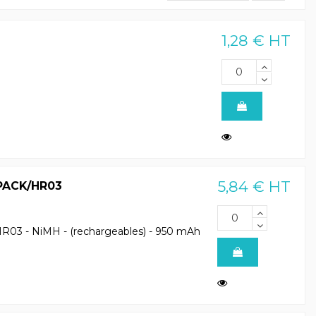
1,28 € HT
5,84 € HT
PACK/HR03
HR03 - NiMH - (rechargeables) - 950 mAh