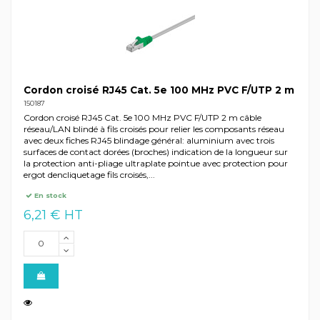
Cordon croisé RJ45 Cat. 5e 100 MHz PVC F/UTP 2 m
150187
Cordon croisé RJ45 Cat. 5e 100 MHz PVC F/UTP 2 m câble
réseau/LAN blindé à fils croisés pour relier les composants réseau
avec deux fiches RJ45 blindage général: aluminium avec trois
surfaces de contact dorées (broches) indication de la longueur sur
la protection anti-pliage ultraplate pointue avec protection pour
ergot dencliquetage fils croisés,...
En stock
6,21 € HT