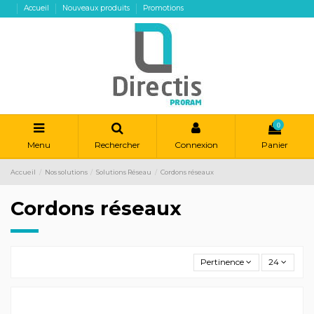
Accueil
Nouveaux produits
Promotions
0
Menu
Rechercher
Connexion
Panier
Accueil
Nos solutions
Solutions Réseau
Cordons réseaux
Cordons réseaux
Pertinence
24