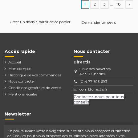
1
2
3
…
18
Créer un devis à partir de ce panier
Demander un devis
Accès rapide
Nous contacter
Accueil
Directis
Mon compte
5 rue des navettes
42190 Charlieu
Historique de vos commandes
Nous contacter
(0)4 77 693 693
Conditions générales de vente
com@directis.fr
Mentions légales
Contactez-nous pour tous
conseils
Newsletter
En poursuivant votre navigation sur ce site, vous acceptez l'utilisation
de Cookies pour vous proposer des publicités ciblées adaptées à vos
Vous pouvez vous désinscrire à tout moment.