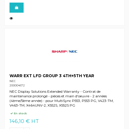
WARR EXT LFD GROUP 3 4TH+5TH YEAR
NEC
200004672
NEC Display Solutions Extended Warranty - Contrat de
maintenance prolongé - pièces et main d'oeuvre - 2 années
(4ème/5ème année) - pour MultiSync P553, P553 PG, V423-TM,
V463-TM, X464UNV-2, X552S, X552S PG
En stock
146,10 € HT