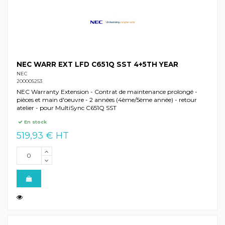
NEC WARR EXT LFD C651Q SST 4+5TH YEAR
NEC
200005253
NEC Warranty Extension - Contrat de maintenance prolongé -
pièces et main d'oeuvre - 2 années (4ème/5ème année) - retour
atelier - pour MultiSync C651Q SST
En stock
519,93 € HT