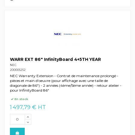
WARR EXT 86" InfinityBoard 4+5TH YEAR
NEC
200005252
NEC Warranty Extension - Contrat de maintenance prolongé -
pièces et main d'oeuvre (pour affichage avec une taille de
diagonale de 86") - 2 années (4ème/5ème année) - retour atelier -
pour InfinityBoard 86"
En stock
1 497,79 € HT