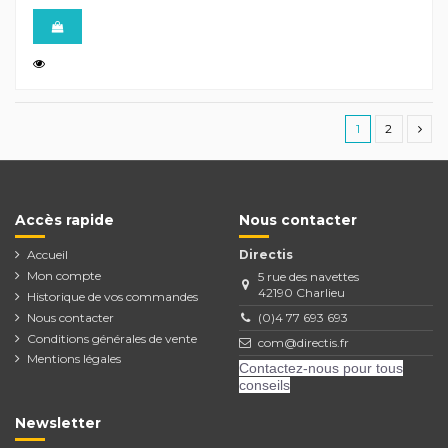
1
2
Accès rapide
Nous contacter
Accueil
Directis
Mon compte
5 rue des navettes
42190 Charlieu
Historique de vos commandes
Nous contacter
(0)4 77 693 693
Conditions générales de vente
com@directis.fr
Mentions légales
Contactez-nous pour tous
conseils
Newsletter