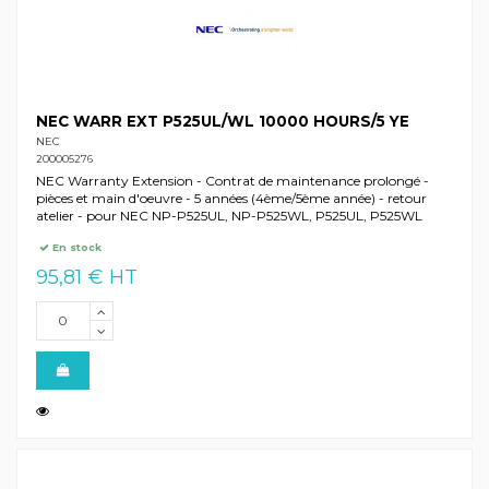
NEC WARR EXT P525UL/WL 10000 HOURS/5 YE
NEC
200005276
NEC Warranty Extension - Contrat de maintenance prolongé -
pièces et main d'oeuvre - 5 années (4ème/5ème année) - retour
atelier - pour NEC NP-P525UL, NP-P525WL, P525UL, P525WL
En stock
95,81 € HT