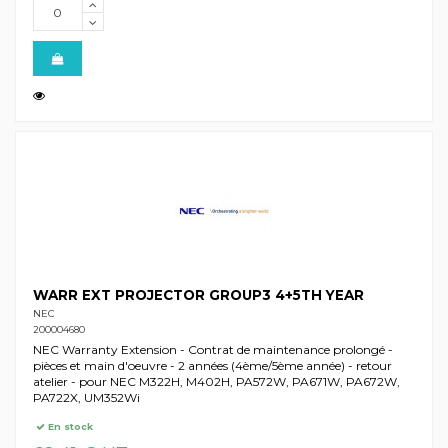
WARR EXT PROJECTOR GROUP3 4+5TH YEAR
NEC
200004680
NEC Warranty Extension - Contrat de maintenance prolongé -
pièces et main d'oeuvre - 2 années (4ème/5ème année) - retour
atelier - pour NEC M322H, M402H, PA572W, PA671W, PA672W,
PA722X, UM352Wi
En stock