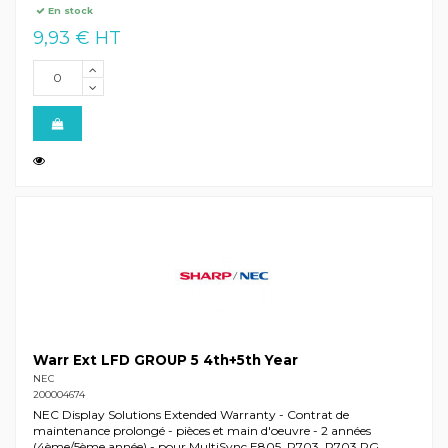
En stock
9,93 € HT
Warr Ext LFD GROUP 5 4th+5th Year
NEC
200004674
NEC Display Solutions Extended Warranty - Contrat de
maintenance prolongé - pièces et main d'oeuvre - 2 années
(4ème/5ème année) - pour MultiSync E805, P703, P703 PG,