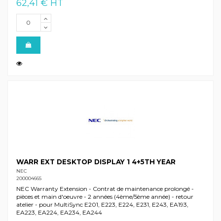
62,41 € HT
WARR EXT DESKTOP DISPLAY 1 4+5TH YEAR
NEC
200004665
NEC Warranty Extension - Contrat de maintenance prolongé -
pièces et main d'oeuvre - 2 années (4ème/5ème année) - retour
atelier - pour MultiSync E201, E223, E224, E231, E243, EA193,
EA223, EA224, EA234, EA244