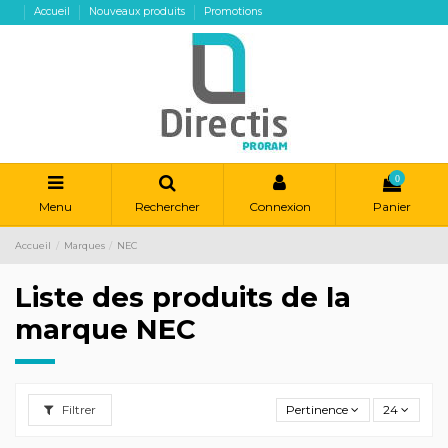
Accueil
Nouveaux produits
Promotions
0
Menu
Rechercher
Connexion
Panier
Accueil
Marques
NEC
Liste des produits de la
marque NEC
Filtrer
Pertinence
24