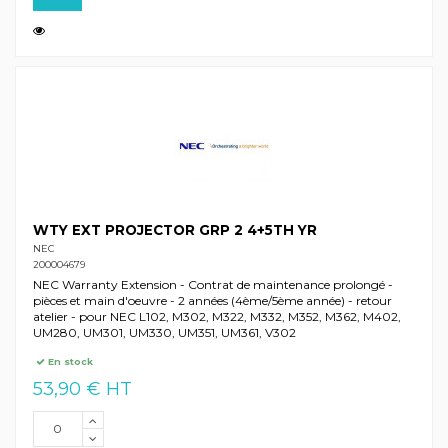
WTY EXT PROJECTOR GRP 2 4+5TH YR
NEC
200004679
NEC Warranty Extension - Contrat de maintenance prolongé -
pièces et main d'oeuvre - 2 années (4ème/5ème année) - retour
atelier - pour NEC L102, M302, M322, M332, M352, M362, M402,
UM280, UM301, UM330, UM351, UM361, V302
En stock
53,90 € HT