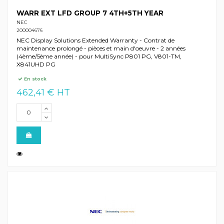
WARR EXT LFD GROUP 7 4TH+5TH YEAR
NEC
200004676
NEC Display Solutions Extended Warranty - Contrat de
maintenance prolongé - pièces et main d'oeuvre - 2 années
(4ème/5ème année) - pour MultiSync P801 PG, V801-TM,
X841UHD PG
En stock
462,41 € HT