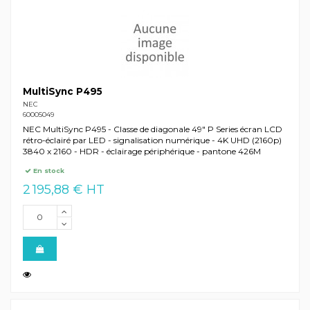
MultiSync P495
NEC
60005049
NEC MultiSync P495 - Classe de diagonale 49" P Series écran LCD
rétro-éclairé par LED - signalisation numérique - 4K UHD (2160p)
3840 x 2160 - HDR - éclairage périphérique - pantone 426M
En stock
2 195,88 € HT