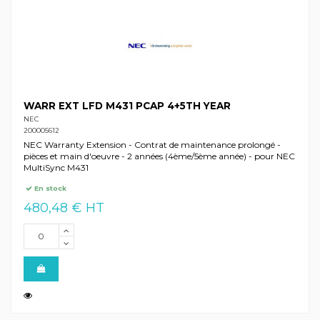
WARR EXT LFD M431 PCAP 4+5TH YEAR
NEC
200005612
NEC Warranty Extension - Contrat de maintenance prolongé -
pièces et main d'oeuvre - 2 années (4ème/5ème année) - pour NEC
MultiSync M431
En stock
480,48 € HT