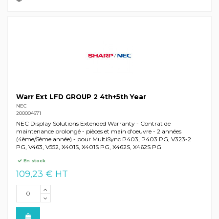
Warr Ext LFD GROUP 2 4th+5th Year
NEC
200004671
NEC Display Solutions Extended Warranty - Contrat de
maintenance prolongé - pièces et main d'oeuvre - 2 années
(4ème/5ème année) - pour MultiSync P403, P403 PG, V323-2
PG, V463, V552, X401S, X401S PG, X462S, X462S PG
En stock
109,23 € HT