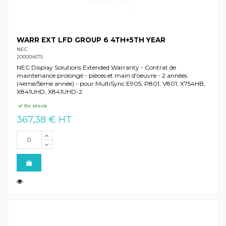
WARR EXT LFD GROUP 6 4TH+5TH YEAR
NEC
200004675
NEC Display Solutions Extended Warranty - Contrat de
maintenance prolongé - pièces et main d'oeuvre - 2 années
(4ème/5ème année) - pour MultiSync E905, P801, V801, X754HB,
X841UHD, X841UHD-2
En stock
367,38 € HT