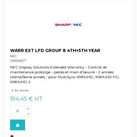
WARR EXT LFD GROUP 8 4TH+5TH YEAR
NEC
200004677
NEC Display Solutions Extended Warranty - Contrat de
maintenance prolongé - pièces et main d'oeuvre - 2 années
(4ème/5ème année) - pour MultiSync X981UHD, X981UHD PG,
X981UHD-2
En stock
914,45 € HT