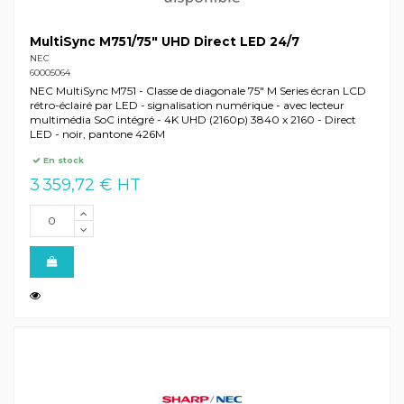
MultiSync M751/75" UHD Direct LED 24/7
NEC
60005064
NEC MultiSync M751 - Classe de diagonale 75" M Series écran LCD
rétro-éclairé par LED - signalisation numérique - avec lecteur
multimédia SoC intégré - 4K UHD (2160p) 3840 x 2160 - Direct
LED - noir, pantone 426M
En stock
3 359,72 € HT