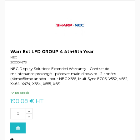
Warr Ext LFD GROUP 4 4th+5th Year
NEC
200004673
NEC Display Solutions Extended Warranty - Contrat de
maintenance prolongé - pièces et main d'oeuvre - 2 années
(4ème/5ème année) - pour NEC X555, MultiSync E705, V552, V652,
X464, X474, X554, X555, X651
En stock
190,08 € HT