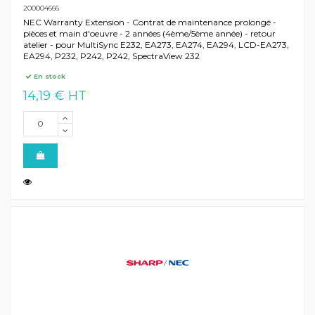
200004666
NEC Warranty Extension - Contrat de maintenance prolongé -
pièces et main d'oeuvre - 2 années (4ème/5ème année) - retour
atelier - pour MultiSync E232, EA273, EA274, EA294, LCD-EA273,
EA294, P232, P242, P242, SpectraView 232
En stock
14,19 € HT