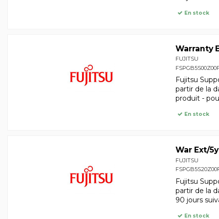
En stock
Warranty E
FUJITSU
FSPGB5S00Z00
Fujitsu Supp
partir de la 
produit - p
En stock
War Ext/5y
FUJITSU
FSPGB5S20Z00
Fujitsu Supp
partir de la 
90 jours suiv
En stock