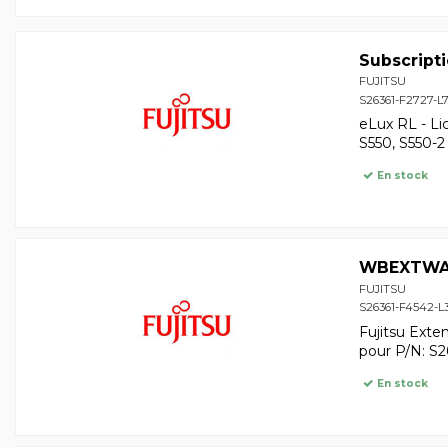
Subscripti
FUJITSU
S26361-F2727-L
eLux RL - Li
S550, S550-2
En stock
WBEXTWAR
FUJITSU
S26361-F4542-L
Fujitsu Exte
pour P/N: S
En stock