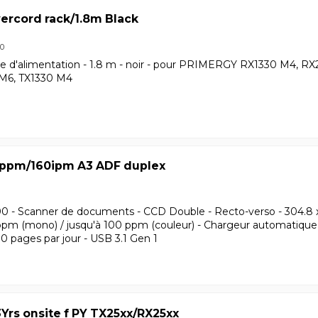
ercord rack/1.8m Black
80
ble d'alimentation - 1.8 m - noir - pour PRIMERGY RX1330 M4,
M6, TX1330 M4
0ppm/160ipm A3 ADF duplex
600 - Scanner de documents - CCD Double - Recto-verso - 304.8 x
ppm (mono) / jusqu'à 100 ppm (couleur) - Chargeur automatique 
0 pages par jour - USB 3.1 Gen 1
Yrs onsite f PY TX25xx/RX25xx