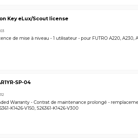
on Key eLux/Scout license
703
cence de mise à niveau - 1 utilisateur - pour FUTRO A220, A230, 
1YR-SP-04
312
nded Warranty - Contrat de maintenance prolongé - remplacement 
26361-K1426-V150, S26361-K1426-V300