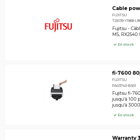
Cable pow
FUJITSU
T26139-Y1968-L1
Fujitsu - Câ
M5, RX2540 
En stock
fi-7600 8
FUJITSU
PA03740-B501
Fujitsu fi-7
jusqu'à 100 
jusqu'à 3000
En stock
Warranty 3