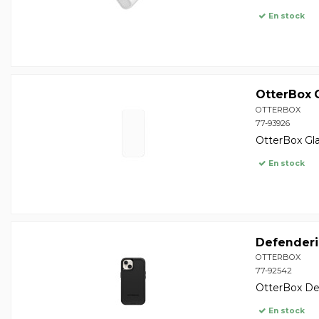
En stock
OtterBox G
OTTERBOX
77-93926
OtterBox Gla
En stock
Defenderi
OTTERBOX
77-92542
OtterBox Def
En stock