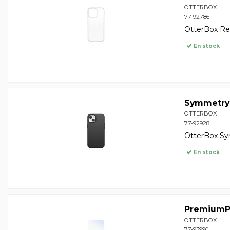
OTTERBOX
77-92786
OtterBox Rea
En stock
Symmetry
OTTERBOX
77-92928
OtterBox Sy
En stock
PremiumP
OTTERBOX
77-93990