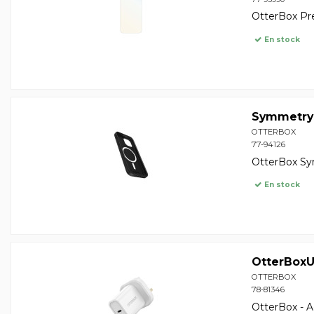
OtterBox Pre
En stock
Symmetry
OTTERBOX
77-94126
OtterBox Sy
En stock
OtterBox
OTTERBOX
78-81346
OtterBox - A