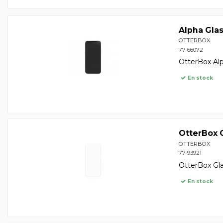
Alpha Glas
OTTERBOX
77-66072
OtterBox Alp
En stock
OtterBox G
OTTERBOX
77-93921
OtterBox Gla
En stock