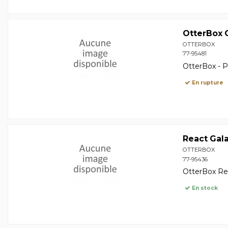
OtterBox G
OTTERBOX
77-95481
OtterBox - P
En rupture
React Gal
OTTERBOX
77-95436
OtterBox Rea
En stock