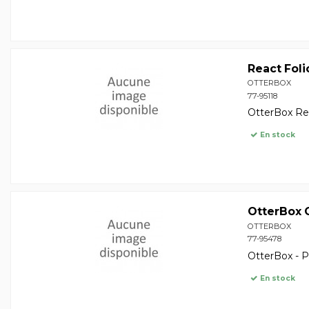
React Fol
OTTERBOX
77-95118
OtterBox Rea
En stock
OtterBox 
OTTERBOX
77-95478
OtterBox - P
En stock