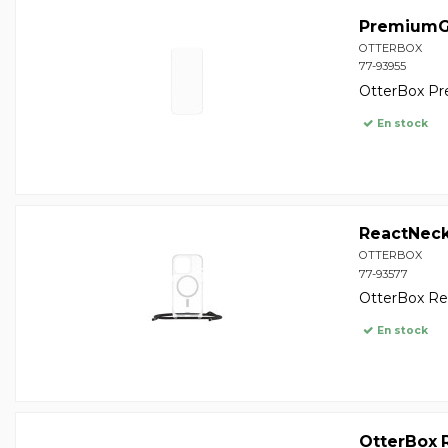
PremiumGl
OTTERBOX
77-93955
OtterBox Pre
En stock
ReactNec
OTTERBOX
77-93577
OtterBox Rea
En stock
OtterBox R