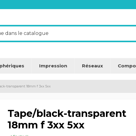
iphériques
Impression
Réseaux
Compo
ack-transparent 18mm f 3xx 5xx
Tape/black-transparent
18mm f 3xx 5xx