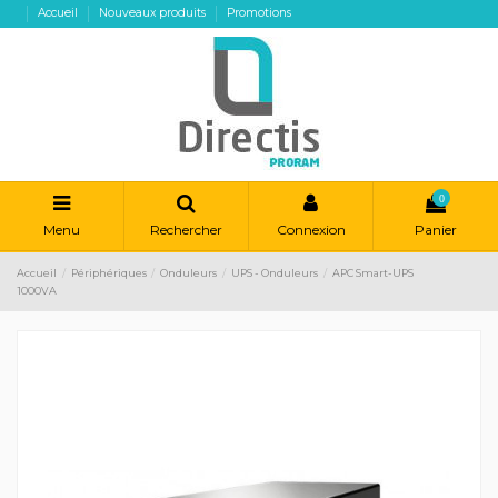
Accueil
Nouveaux produits
Promotions
0
Menu
Rechercher
Connexion
Panier
Accueil
Périphériques
Onduleurs
UPS - Onduleurs
APC Smart-UPS
1000VA