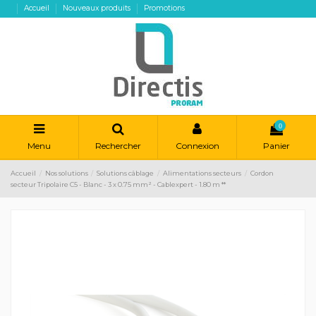
Accueil
Nouveaux produits
Promotions
0
Menu
Rechercher
Connexion
Panier
Accueil
Nos solutions
Solutions câblage
Alimentations secteurs
Cordon
secteur Tripolaire C5 - Blanc - 3 x 0.75 mm² - Cablexpert - 1.80 m **