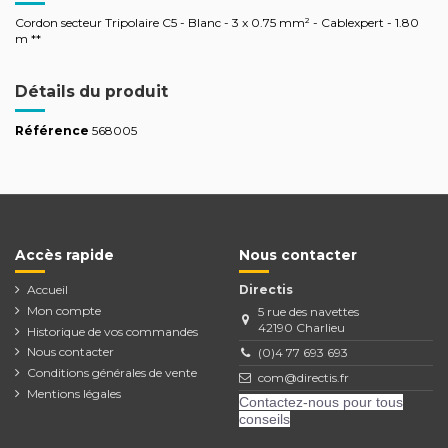
Cordon secteur Tripolaire C5 - Blanc - 3 x 0.75 mm² - Cablexpert - 1.80
m **
Détails du produit
Référence
568005
Accès rapide
Nous contacter
Accueil
Directis
Mon compte
5 rue des navettes
42190 Charlieu
Historique de vos commandes
Nous contacter
(0)4 77 693 693
Conditions générales de vente
com@directis.fr
Mentions légales
Contactez-nous pour tous
conseils