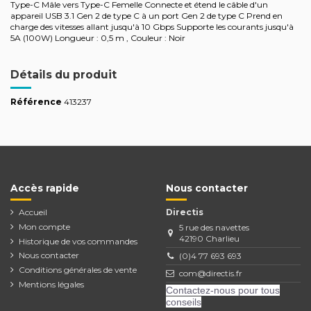
Type-C Mâle vers Type-C Femelle Connecte et étend le câble d'un
appareil USB 3.1 Gen 2 de type C à un port Gen 2 de type C Prend en
charge des vitesses allant jusqu'à 10 Gbps Supporte les courants jusqu'à
5A (100W) Longueur : 0,5 m , Couleur : Noir
Détails du produit
Référence
413237
Accès rapide
Nous contacter
Accueil
Directis
Mon compte
5 rue des navettes
42190 Charlieu
Historique de vos commandes
Nous contacter
(0)4 77 693 693
Conditions générales de vente
com@directis.fr
Mentions légales
Contactez-nous pour tous
conseils