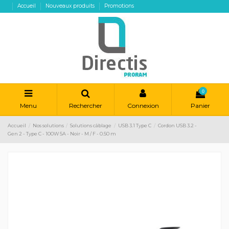
Accueil
Nouveaux produits
Promotions
0
Menu
Rechercher
Connexion
Panier
Accueil
Nos solutions
Solutions câblage
USB 3.1 Type C
Cordon USB 3.2 -
Gen 2 - Type C - 100W 5A - Noir - M / F - 0.50 m